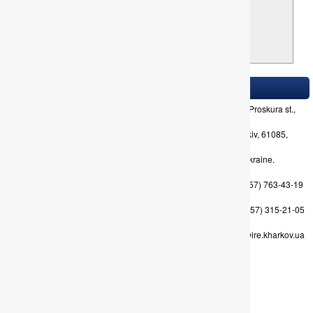
Contacts
12, Ac. Proskura st.,
Kharkiv, 61085,
Ukraine.
Tel: (380-57) 763-43-19
Fax: (380-57) 315-21-05
secretar@ire.kharkov.ua