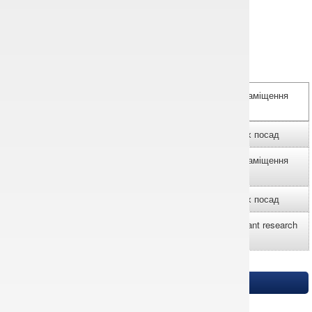
23.12.2025: (Українська) Перелік учасників конкурсу на заміщення
вакантних наукових посад
18.11.2025: (Українська) Конкурс на заміщення вакантних посад
06.12.2024: (Українська) Перелік учасників конкурсу на заміщення
вакантних наукових посад
06.11.2024: (Українська) Конкурс на заміщення вакантних посад
25.01.2024: List of participants in the competition to fill vacant research
positions
Regulatory documents
Sorry, this entry is only available in
Українська
.